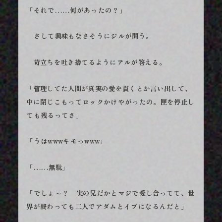
「それで……何があったの？」
さして興味もなさそうにジルが問う。
苛立ちを吐き捨てるようにアルが答える。
「管理してた人間が真実の愛を貫くとか言い出して、
中に閉じこもってロックかけやがったの。匣を停止し
ても残るってさ」
「うはwwwキモっwww」
「……無駄」
「でしょ～？ 実の兄だかとマジで愛し合ってて、世
界が終わっても二人でアダムとイブになるんだと」