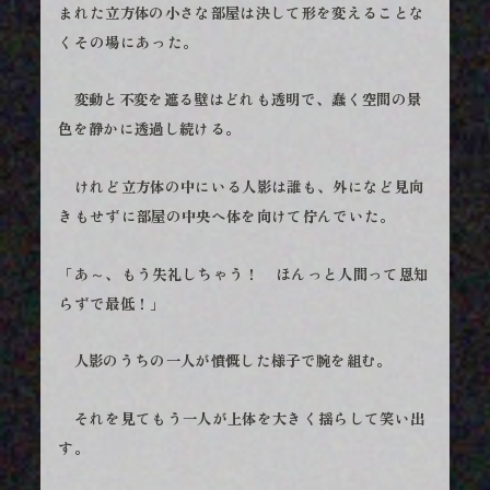
まれた立方体の小さな部屋は決して形を変えることな
くその場にあった。
変動と不変を遮る壁はどれも透明で、蠢く空間の景
色を静かに透過し続ける。
けれど立方体の中にいる人影は誰も、外になど見向
きもせずに部屋の中央へ体を向けて佇んでいた。
「あ～、もう失礼しちゃう！ ほんっと人間って恩知
らずで最低！」
人影のうちの一人が憤慨した様子で腕を組む。
それを見てもう一人が上体を大きく揺らして笑い出
す。