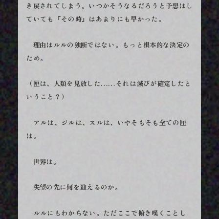
き戻されてしまう。いつかそうなるだろうと予想はし
ていても『その時』はあまりにも早かった。
理由はルルの独断ではない。もっと根本的な決定の
ため。
（匣は、人類を見放した……それは滅びが確定したと
いうこと？）
アルは、ジルは、スルは、いやそもそも全ての匣
は。
世界は。
失望の先に何を迎えるのか。
ルルにもわからない。ただここで俯き嘆くことし