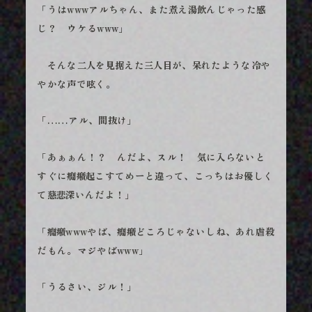
「うはwwwアルちゃん、また煮え湯飲んじゃった感
じ？ ウケるwww」
そんな二人を見据えた三人目が、呆れたような冷や
やかな声で呟く。
「……アル、間抜け」
「あぁぁん！？ んだよ、スル！ 気に入らないと
すぐに癇癪起こすてめーと違って、こっちはお優しく
て慈悲深いんだよ！」
「癇癪wwwやば、癇癪どころじゃないしね、あれ虐殺
だもん。マジやばwww」
「うるさい、ジル！」