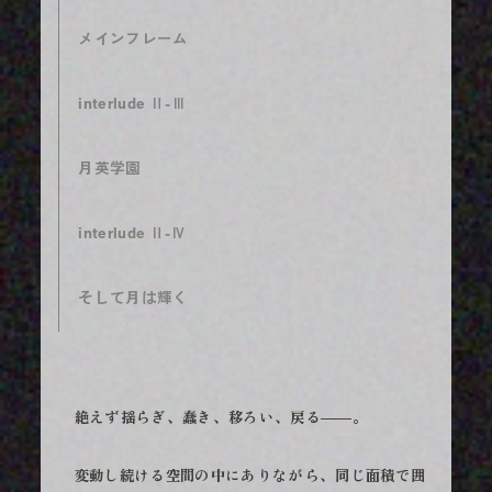
メインフレーム
interlude Ⅱ-Ⅲ
月英学園
interlude Ⅱ-Ⅳ
そして月は輝く
絶えず揺らぎ、蠢き、移ろい、戻る――。
変動し続ける空間の中にありながら、同じ面積で囲