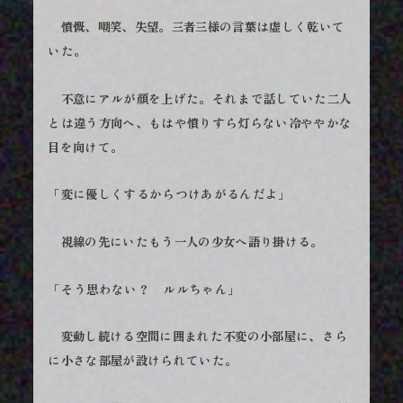
憤慨、嘲笑、失望。三者三様の言葉は虚しく乾いて
いた。
不意にアルが顔を上げた。それまで話していた二人
とは違う方向へ、もはや憤りすら灯らない冷ややかな
目を向けて。
「変に優しくするからつけあがるんだよ」
視線の先にいたもう一人の少女へ語り掛ける。
「そう思わない？ ルルちゃん」
変動し続ける空間に囲まれた不変の小部屋に、さら
に小さな部屋が設けられていた。