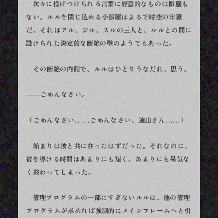
次々に投げつけられる言葉に好意的なものは微塵も
ない。ルルを閉じ込める小部屋はまるで時空の牢獄
だ。それはアル、ジル、スルの三人と、ルルとの間に
設けられた決定的な断絶の壁のようでもあった。
その断絶の内側で、ルルはひとりうなだれ、思う。
――ごめんなさい。
（ごめんなさい……ごめんなさい、遠山さん……）
始まりは彼と共に在ったはずだった。それなのに、
彼を導ける時間はあまりにも短く、あまりにも呆気な
く終わってしまった。
管理プログラムの一部にすぎないルルは、他の管理
プログラムが求めれば強制的にメインフレームへと引