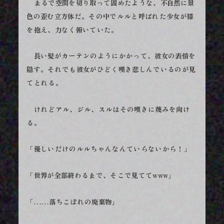
まるで空間を切り取って固めたような、不自然に景
色の歪む立方体だ。その中でルルと呼ばれた少女が膝
を抱え、力なく俯いていた。
長い髪がカーテンのようにかかって、彼女の表情を
隠す。それでも彼女がひどく嘆き悲しんでいるのが見
てとれる。
けれどアル、ジル、スルはその嘆きに蔑みを向け
る。
「優しいだけのルルちゃんなんていらないから！」
「世界が全部終わるまで、そこで見ててwww」
「……落ちこぼれの廃棄物」