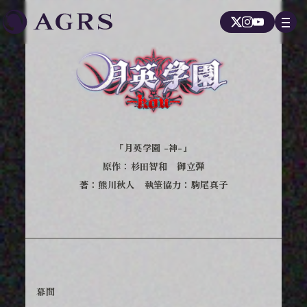
『月英学園 -神-』
原作：杉田智和 御立弾
著：熊川秋人 執筆協力：駒尾真子
幕間