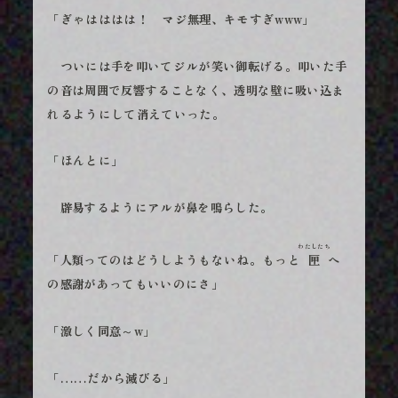
「ぎゃはははは！ マジ無理、キモすぎwww」
ついには手を叩いてジルが笑い御転げる。叩いた手
の音は周囲で反響することなく、透明な壁に吸い込ま
れるようにして消えていった。
「ほんとに」
辟易するようにアルが鼻を鳴らした。
わたしたち
「人類ってのはどうしようもないね。もっと
匣
へ
の感謝があってもいいのにさ」
「激しく同意～w」
「……だから滅びる」