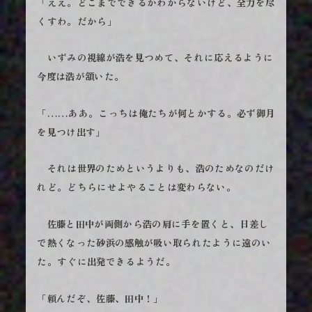
「ええ。どこまでできるかわからないけど、全力を尽
くすわ。だから」
いずみの視線が浩を見つめて、それに応えるように
今度は浩が頷いた。
「……ああ。こっちは俺たちが何とかする。必ず御月
を見つけ出す」
それは世界のためというよりも、浩のためなのだけ
れど。どちらにせよやることは変わらない。
佐藤と田中が両側から浩の肩に手を置くと、日差し
で熱くなった砂浜の感触が吸い取られたように遠のい
た。すぐに出発できるようだ。
「頼んだぞ、佐藤、田中！」