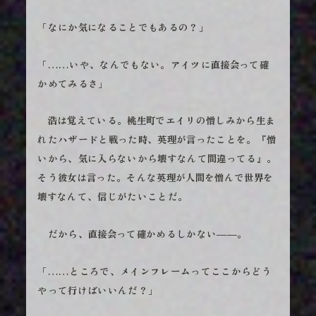
「なにか気になることでもあるの？」
「……いや、なんでもない。アイツに直接会って確
かめてみるさ」
浩は覚えている。桃生町でエイリの憎しみから生ま
れたハザードと戦った時、英理が言ったことを。『憎
いから、気に入らないから壊すなんて間違ってる』。
そう彼女は言った。そんな英理が人間を憎んで世界を
壊すなんて、信じがたいことだ。
だから、直接会って確かめるしかない――。
「……ところで、メインフレームってここからどう
やって行けばいいんだ？」