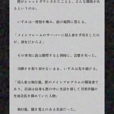
匣がシャットダウンされたことと、どんな関係があ
るというのか。
いずみは一度唇を噛み、浩の疑問に答える。
「メインフレームのサーバーに侵入者を手引きしたの
が、彼女だからよ」
その事実に浩は驚愕すると同時に、言葉を失った。
冷静さを取り戻せないまま、いずみは先を続ける。
「侵入者は執行蓮。匣のメインプログラムの開発者で
あり、以前は自身も匣の中に生活を移して月英学園の
生徒会長を務めていた人物」
執行蓮。聞き覚えのある名前だった。