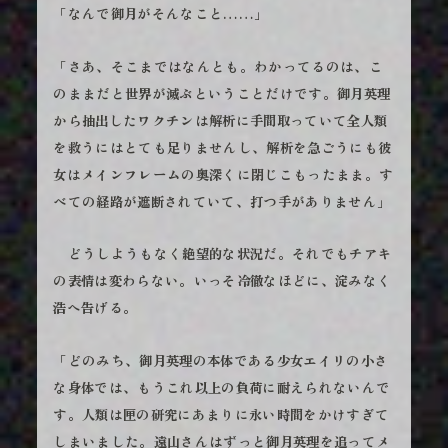
「なんで御月がそんなこと……」
「さあ、そこまではなんとも。わかってるのは、こ
のままだと世界が滅ぶということだけです。御月英理
から抽出したワクチンは解析に手間取っていて全人類
を救うにはとても足りませんし、解析を急ごうにも彼
女はメインフレームの奥深くに閉じこもったまま。す
べての経路が遮断されていて、打つ手がありません」
どうしようもなく絶望的な状況だ。それでもチアキ
の表情は変わらない。いっそ冷徹なほどに、淀みなく
浩へ告げる。
「どのみち、御月英理の本体である少女エイリの小さ
な身体では、もうこれ以上の負荷に耐えられないんで
す。人類は匣の研究にあまりに永い時間をかけすぎて
しまいました。遠山さんはずっと御月英理を追ってメ