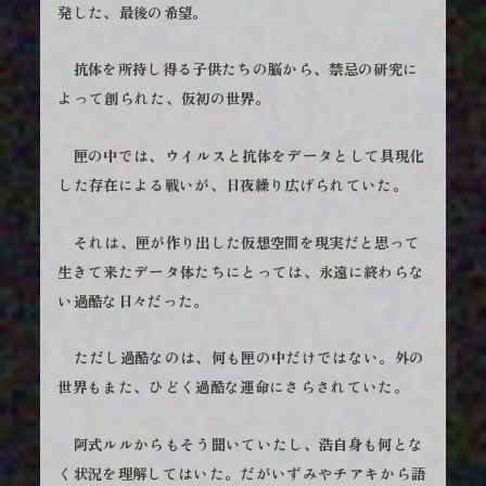
発した、最後の希望。
抗体を所持し得る子供たちの脳から、禁忌の研究に
よって創られた、仮初の世界。
匣の中では、ウイルスと抗体をデータとして具現化
した存在による戦いが、日夜繰り広げられていた。
それは、匣が作り出した仮想空間を現実だと思って
生きて来たデータ体たちにとっては、永遠に終わらな
い過酷な日々だった。
ただし過酷なのは、何も匣の中だけではない。外の
世界もまた、ひどく過酷な運命にさらされていた。
阿式ルルからもそう聞いていたし、浩自身も何とな
く状況を理解してはいた。だがいずみやチアキから語