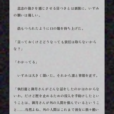
意志の強さを感じさせる目つきとは裏腹に、いずみ
の願いは優しい。
浩もつられたように口の端を持ち上げた。
「言っておくけどどうなっても責任は取らないから
な？」
「わかってる」
いずみは大きく頷いた。それから凛と背筋を正す。
「執行蓮と御月さんがどんな話をしたのかはわからな
いわ。だけど匣を止めるための侵入を手助けしたとい
うことは、御月さんが外の人間を恨んでいるというこ
と……当然よね、外の人間はこれまで彼女に散々酷い