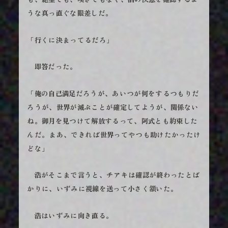
うな真っ直ぐな眼差しだ。
「行くに決まってるだろ」
即答だった。
「俺の自己満足だろうが、あいつが何をするつもりだ
ろうが、世界が滅ぶことが確定してようが、関係ない
ね。御月を見つけて解放するって、阿式とも約束した
んだ。まあ、できれば世界ってやつも助けたかったけ
どな」
浩がそこまで言うと、チアキは確認が終わったとば
かりに、いずみに視線を送って小さく頷いた。
浩はいずみに向き直る。