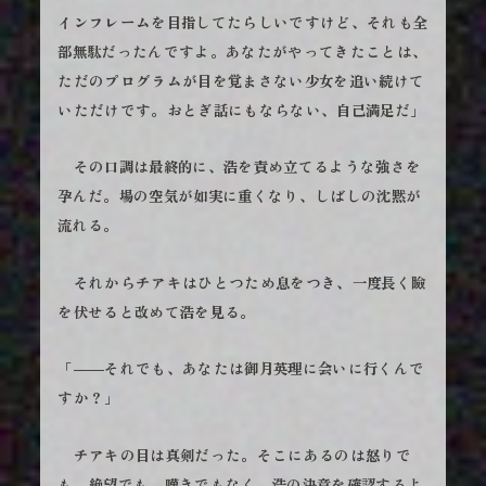
インフレームを目指してたらしいですけど、それも全
部無駄だったんですよ。あなたがやってきたことは、
ただのプログラムが目を覚まさない少女を追い続けて
いただけです。おとぎ話にもならない、自己満足だ」
その口調は最終的に、浩を責め立てるような強さを
孕んだ。場の空気が如実に重くなり、しばしの沈黙が
流れる。
それからチアキはひとつため息をつき、一度長く瞼
を伏せると改めて浩を見る。
「――それでも、あなたは御月英理に会いに行くんで
すか？」
チアキの目は真剣だった。そこにあるのは怒りで
も、絶望でも、嘆きでもなく、浩の決意を確認するよ