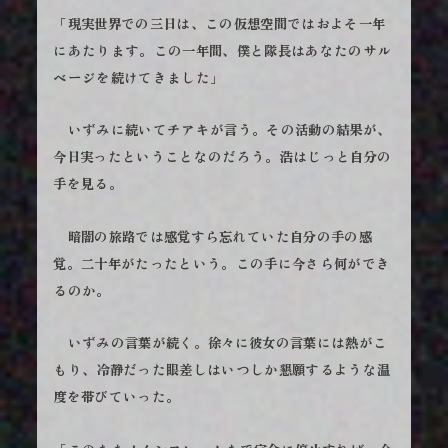
「現実世界での三日は、この仮想空間ではおよそ一年
にあたります。この一年間、僕と隊長はあなたのサル
ベージを続けてきました」
いずみに続いてチアキが言う。その活動の結果が、
今日実ったということなのだろう。浩はじっと自分の
手を見る。
暗闇の旅路では感覚すら忘れていた自分の手の感
覚。二十年がたったという。この手に今さら何ができ
るのか。
いずみの言葉が続く。徐々に彼女の言葉には熱がこ
もり、冷静だった眼差しはいつしか懇願するような温
度を帯びていった。