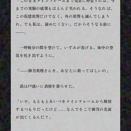
「このままメインフレームまで完全に停止すれば、今
までの実験の成果もほとんど失われる。そうなれば、
この仮想世界だけでなく、外の世界も滅んでしまう
わ。でも私は、諦めたくない。だからそうなる前に
――」
一呼吸分の間を空けて、いずみが告げる。体中の空
気を吐き出すように。
「――御月英理さんを、あなたに救ってほしいの」
浩は戸惑いに表情を曇らせた。
「いや、もともとあいつをメインフレームから解放
するつもりだったけど……なんでそこで御月の名前
が出てくるんだ？」