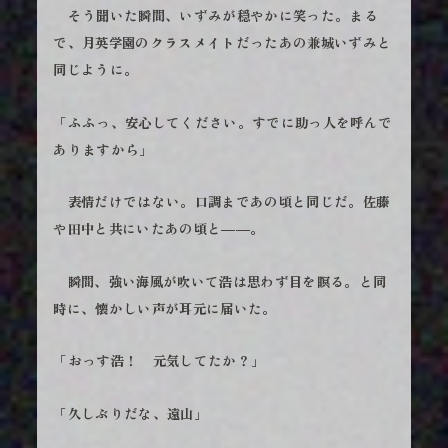
そう聞いた瞬間、いずみが穏やかに笑った。まる
で、月英学園のクラスメイトだったあの兼城いずみと
同じように。
「ふふっ、安心してください。すでに助っ人を呼んで
ありますから」
表情だけではない。口調まであの頃と同じだ。佐藤
や田中と共にいたあの頃と――。
瞬間、強い海風が吹いて浩は思わず目を瞑る。と同
時に、懐かしい声が耳元に届いた。
「おっす浩！ 元気してたか？」
「久しぶりだな、遠山」