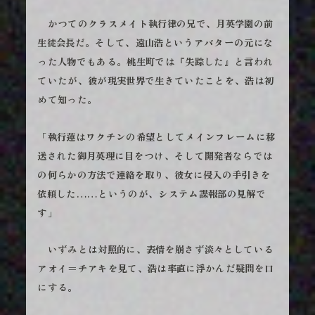
かつてのクラスメイト執行律の兄で、月英学園の前
生徒会長だ。そして、遠山浩というアバターの元にな
った人物でもある。桃生町では『失踪した』と言われ
ていたが、彼が現実世界で生きていたことを、浩は初
めて知った。
「執行蓮はワクチンの希望としてメインフレームに移
送された御月英理に目をつけ、そして開発者ならでは
の何らかの方法で連絡を取り、彼女に侵入の手引きを
依頼した……というのが、システム諜報部の見解で
す」
いずみとは対照的に、表情を崩さず淡々としている
アオイ＝チアキを見て、浩は率直に浮かんだ疑問を口
にする。