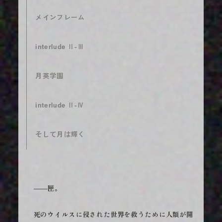
メインフレーム
interlude Ⅱ-Ⅲ
月英学園
interlude Ⅱ-Ⅳ
そして月は輝く
――匣。
死のウイルスに侵された世界を救うために人類が開