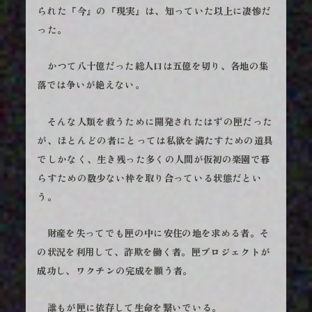
られた『今』の『現実』は、知っていた以上に凄惨だ
った。
かつて八十億だった総人口は五億を切り、各地の集
落では争いが絶えない。
そんな人類を救うために開発されたはずの匣だった
が、ほとんどの者にとっては私欲を満たすための道具
でしかなく、生き残った多くの人間が仮初の楽園で暮
らすための数少ない枠を取り合っている状態だとい
う。
財産を失ってでも匣の中に安住の地を求める者。そ
の状況を利用して、詐欺を働く者。匣プロジェクトが
成功し、ワクチンの完成を願う者。
誰もが匣に依存して生命を繋いでいる。