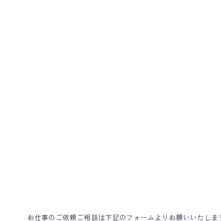
t
t
お仕事のご依頼ご相談は下記のフォームよりお願いいたしま