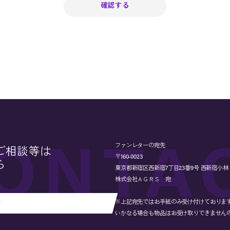
ファンレターの宛先
ご相談等は
〒160-0023
ら
東京都新宿区西新宿7丁目23番9号 西新宿小林ビル
株式会社ＡＧＲＳ 宛
※上記宛先ではお手紙のみ受け付けておりま
せ
いかなる場合も物品はお受け取りできません