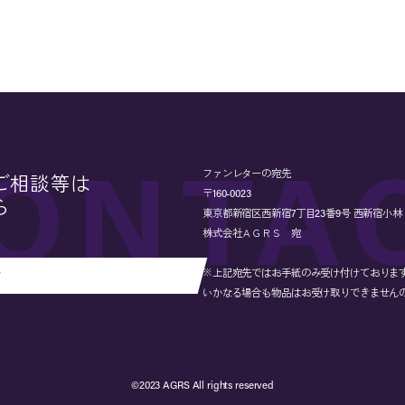
ファンレターの宛先
ご相談等は
〒160-0023
ら
東京都新宿区西新宿7丁目23番9号 西新宿小林ビル
株式会社ＡＧＲＳ 宛
※上記宛先ではお手紙のみ受け付けておりま
せ
いかなる場合も物品はお受け取りできません
©︎2023 AGRS All rights reserved