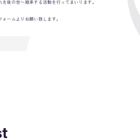
れを後の世へ継承する活動を行ってまいります。
フォームよりお願い致します。
st
st