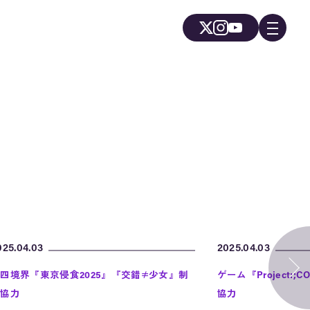
025.04.03
2025.04.03
四境界『東京侵食2025』『交錯≠少女』制
ゲーム『Project:;CO
作協力
協力