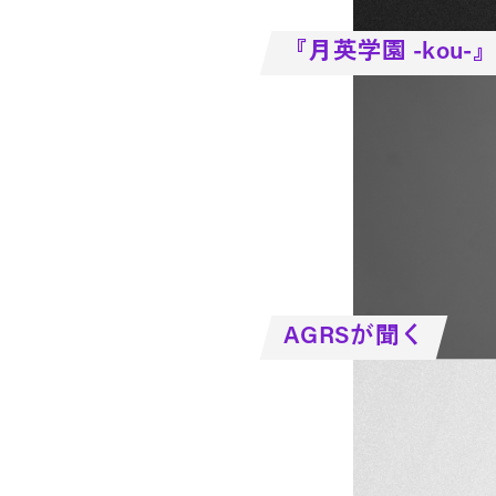
『月英学園 -kou-
AGRSが聞く