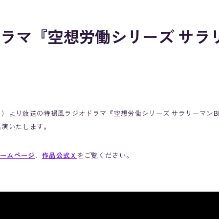
ラマ『空想労働シリーズ サラ
』
日（日）より放送の特撮風ラジオドラマ『空想労働シリーズ サラリーマンB
出演いたします。
ームページ
、
作品公式Ｘ
をご覧ください。