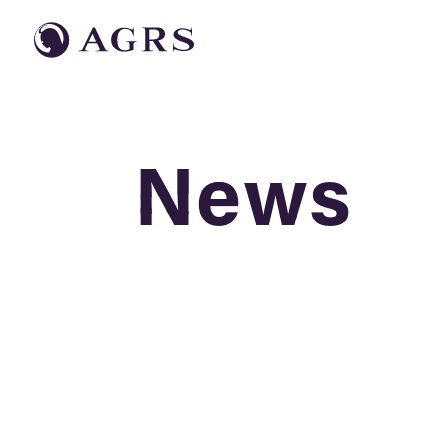
News
News