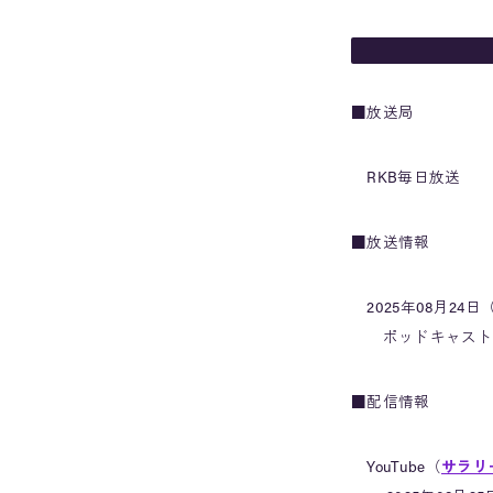
■放送局
RKB毎日放送
■放送情報
2025年08月24日（
ポッドキャスト（radi
■配信情報
YouTube（
サラリ