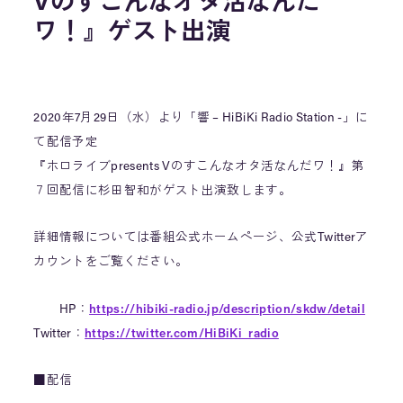
Vのすこんなオタ活なんだ
ワ！』ゲスト出演
2020年7月29日（水）より「響 – HiBiKi Radio Station -」に
て配信予定
『ホロライブpresents Vのすこんなオタ活なんだワ！』第
７回配信に杉田智和がゲスト出演致します。
詳細情報については番組公式ホームページ、公式Twitterア
カウントをご覧ください。
HP：
https://hibiki-radio.jp/description/skdw/detail
Twitter：
https://twitter.com/HiBiKi_radio
■配信