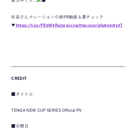
展示中です…
杉田さんナレーションの新PR動画も要チェック
▼
https://t.co/FS3W4Rajta
pic.twitter.com/gfu6nm9y3T
— TENGA STORE TOKYO (@TENGASTORETOKYO)
August 13, 2020
CREDIT
■タイトル
TENGA NEW CUP SERIES Official PV
■公開日