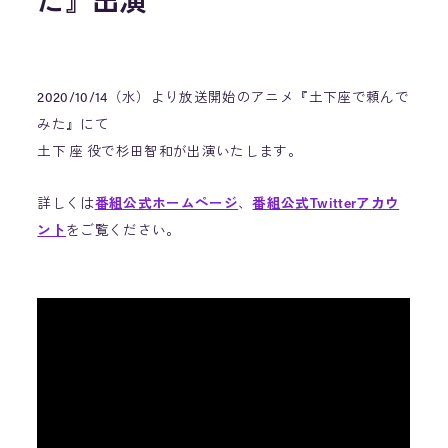
た』出演
2020/10/14（水）より放送開始のアニメ『土下座で頼んで
みた』にて
土下 座 役で杉田智和が出演いたします。
詳しくは
番組公式ホームページ
、
番組公式Twitterアカウ
ント
をご覧ください。