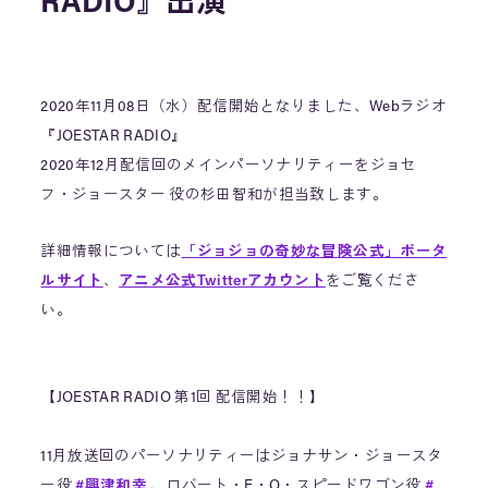
RADIO』出演
2020年11月08日（水）配信開始となりました、Webラジオ
『JOESTAR RADIO』
2020年12月配信回のメインパーソナリティーをジョセ
フ・ジョースター 役の杉田智和が担当致します。
詳細情報については
「ジョジョの奇妙な冒険公式」ポータ
ルサイト
、
アニメ公式Twitterアカウント
をご覧くださ
い。
【JOESTAR RADIO 第1回 配信開始！！】
11月放送回のパーソナリティーはジョナサン・ジョースタ
ー役
#興津和幸
、ロバート・E・O・スピードワゴン役
#