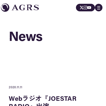
News
News
2020.11.11
Webラジオ『JOESTAR