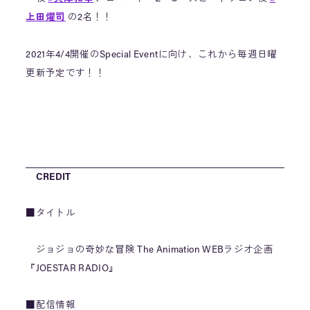
上田燿司
の2名！！
2021年4/4開催のSpecial Eventに向け、これから毎週日曜
更新予定です！！
https://t.co/WfpLl6IUih
#jojo_anime
pic.twitter.com/5MtjmBCktl
— TVアニメ『ジョジョの奇妙な冒険』公式 (@anime_jojo)
November 8, 2020
CREDIT
■タイトル
ジョジョの奇妙な冒険 The Animation WEBラジオ企画
『JOESTAR RADIO』
■配信情報