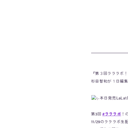
『第３回ラララボ！1
杉田智和が１日編集
本日発売LaLa
第3回
#ラララボ
！
11/29のラララボ