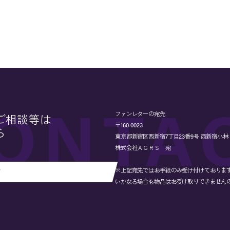
ファンレターの宛先
ご相談等は
〒160-0023
ら
東京都新宿区西新宿7丁目23番9号 西新宿小林ビル
株式会社ＡＧＲＳ 宛
※上記宛先ではお手紙のみ受け付けておりま
せ
いかなる場合も物品はお受け取りできません