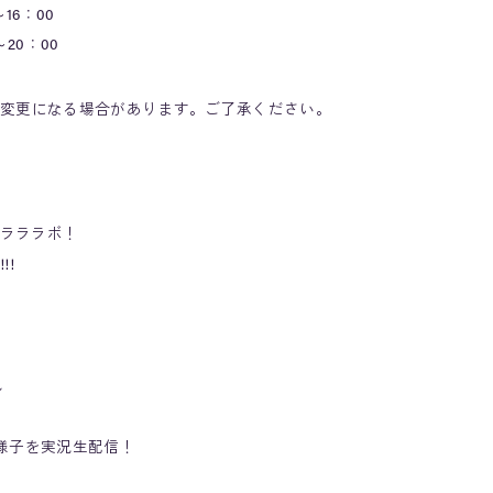
16：00
20：00
変更になる場合があります。ご了承ください。
回ラララボ！
!!
ん
様子を実況生配信！