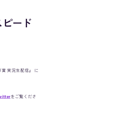
イスピード
ガ賞 実況生配信』 に
tter
をご覧くださ