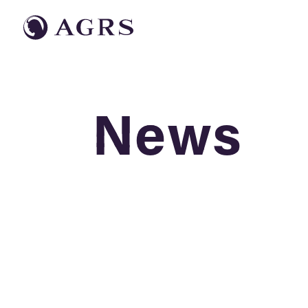
News
News