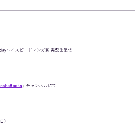
dayハイスピードマンガ賞 実況生配信
enshaBooks
』チャンネルにて
（日）