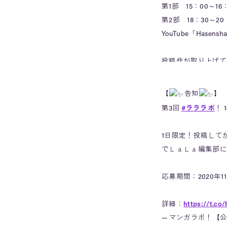
第1部 15：00～16
第2部 18：30～20
YouTube「Hasen
投稿作が取り上げて
ぜひぜひご覧くださ
— LaLa編集部 (@LaL
【
告知
】
第3回
#ラララボ
！
1日限定！投稿して
でＬａＬａ編集部に
応募期間：2020年11
詳細：
https://t.c
— マンガラボ！【公式