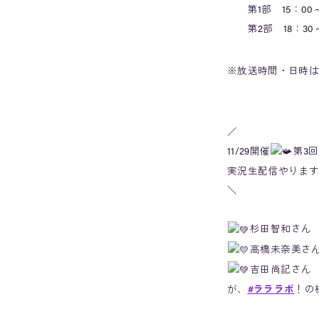
第1部 15：00～
第2部 18：30～
※放送時間・日時は
／
11/29開催
第3
実況生配信やります!
＼
杉田智和さん
高橋未奈美さ
吉田尚記さん
が、
#ラララボ
！の