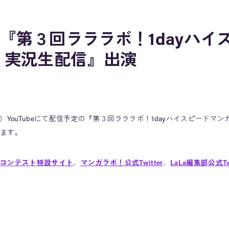
ube『第３回ラララボ！1dayハ
 実況生配信』出演
日（日）YouTubeにて配信予定の『第３回ラララボ！1dayハイスピードマン
ます。
コンテスト特設サイト
、
マンガラボ！公式Twitter
、
LaLa編集部公式Twi