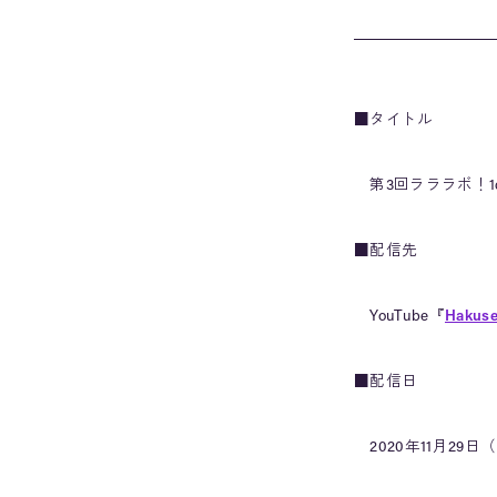
■タイトル
第3回ラララボ！1
■配信先
YouTube『
Hakus
■配信日
2020年11月29日