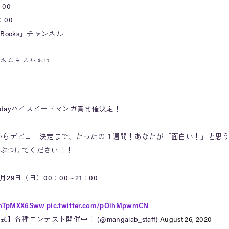
：00
：00
shaBooks」チャンネル
もらえるかも!?
い
pic.twitter.com/4cwxCaBOgs
a_info)
November 20, 2020
 1dayハイスピードマンガ賞開催決定！
からデビュー決定まで、たったの１週間！あなたが「面白い！」と思
ぶつけてください！！
月29日（日）00：00～21：00
o/hTpMXX6Sww
pic.twitter.com/pOihMpwmCN
】各種コンテスト開催中！ (@mangalab_staff)
August 26, 2020