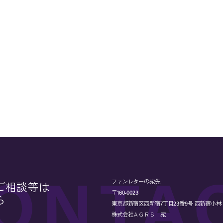
ファンレターの宛先
ご相談等は
〒160-0023
ら
東京都新宿区西新宿7丁目23番9号 西新宿小林ビル
株式会社ＡＧＲＳ 宛