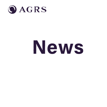
News
News