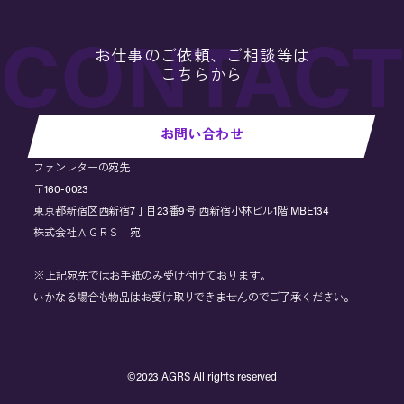
お仕事のご依頼、ご相談等は
こちらから
お問い合わせ
ファンレターの宛先
〒160-0023
東京都新宿区西新宿7丁目23番9号 西新宿小林ビル1階 MBE134
株式会社ＡＧＲＳ 宛
※上記宛先ではお手紙のみ受け付けております。
いかなる場合も物品はお受け取りできませんのでご了承ください。
©︎2023 AGRS All rights reserved