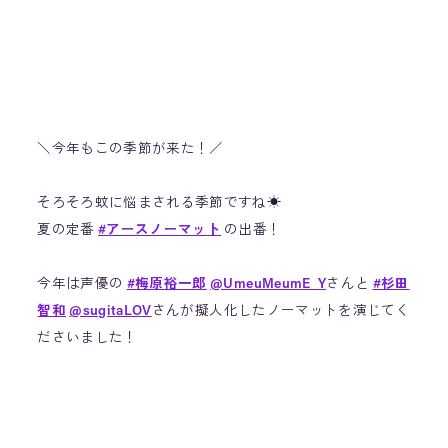
＼今年もこの季節が来た！／
そろそろ蚊に悩まされる季節ですね☀
夏の定番
#アースノーマット
の出番！
今年は声優の
#梅原裕一郎
@UmeuMeumE_Y
さんと
#杉田
智和
@sugitaLOV
さんが擬人化したノーマットを演じてく
ださいました！
今年の夏も、あなたを蚊から守ります
https://t.co/Hvvb1VASu4
— アース製薬
(@EarthOfficialJP)
April 26, 2021