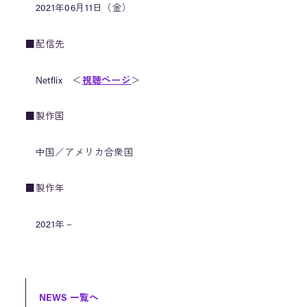
2021年06月11日（金）
■配信先
Netflix ＜
視聴ページ
＞
■製作国
中国／アメリカ合衆国
■製作年
2021年－
NEWS 一覧へ