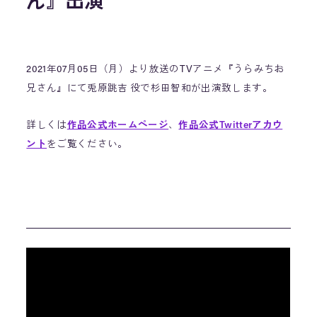
ん』出演
2021年07月05日（月）より放送のTVアニメ『うらみちお
兄さん』にて兎原跳吉 役で杉田智和が出演致します。
詳しくは
作品公式ホームページ
、
作品公式Twitterアカウ
ント
をご覧ください。