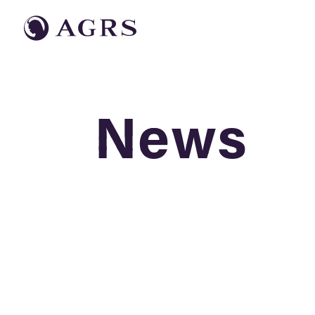
News
News