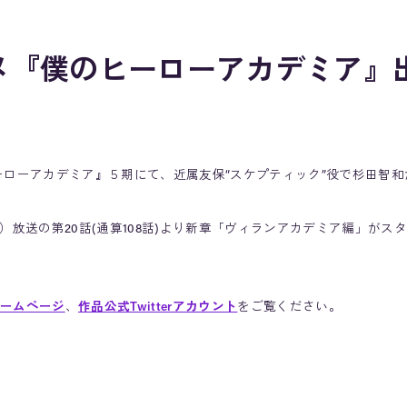
メ『僕のヒーローアカデミア』
ーローアカデミア』５期にて、近属友保“スケプティック”役で杉田智
日（土）放送の第20話(通算108話)より新章「ヴィランアカデミア編」が
ームページ
、
作品公式Twitterアカウント
をご覧ください。