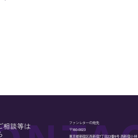
ファンレターの宛先
ご相談等は
〒160-0023
ら
東京都新宿区西新宿7丁目23番9号 西新宿小林ビル