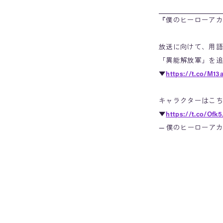
『僕のヒーローアカ
放送に向けて、用語
「異能解放軍」を追
▼
https://t.co/M13
キャラクターはこち
▼
https://t.co/Ofk
— 僕のヒーローアカデ