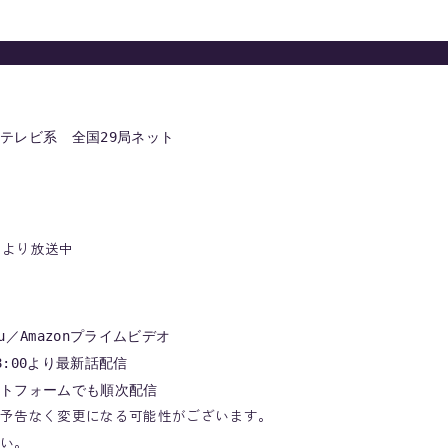
テレビ系　全国29局ネット
～より放送中
lu／Amazonプライムビデオ
:00より最新話配信
トフォームでも順次配信
予告なく変更になる可能性がございます。
い。