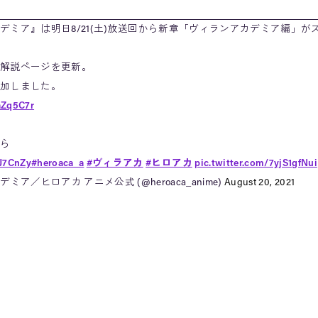
デミア』は明日8/21(土)放送回から新章「ヴィランアカデミア編」が
解説ページを更新。
加しました。
aZq5C7r
ら
5J7CnZy
#heroaca_a
#ヴィラアカ
#ヒロアカ
pic.twitter.com/7yjS1gfNui
ミア／ヒロアカ アニメ公式 (@heroaca_anime)
August 20, 2021