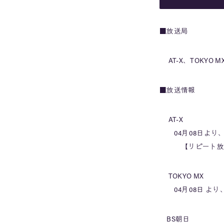
■放送局
AT-X、TOKYO
■放送情報
AT-X
04月08日より、毎
【リピート放送】毎週
TOKYO MX
04月08日 より、
BS朝日