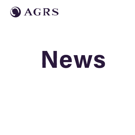
News
News