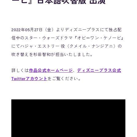
ービ』日本語吹替版 出演
2022年05月27日（金）よりディズニープラスにて独占配
信中のスター・ウォーズドラマ『オビ＝ワン・ケノービ』
にてハジャ・エストリー 役〈クメイル・ナンジアニ〉の
吹き替えを杉田智和が担当いたしました。
詳しくは
作品公式ホームページ
、
ディズニープラス公式
Twitterアカウント
をご覧ください。