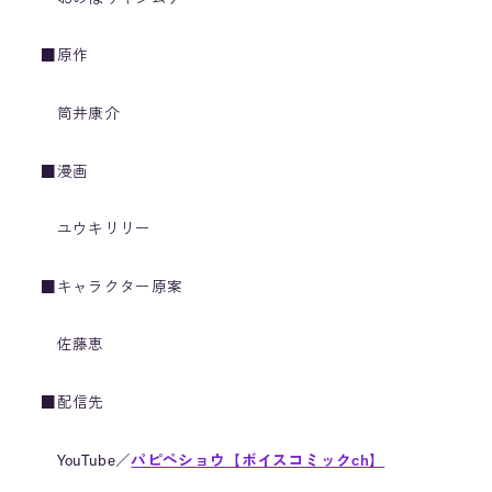
■原作
筒井康介
■漫画
ユウキリリー
■キャラクター原案
佐藤恵
■配信先
YouTube／
パピペショウ【ボイスコミックch】