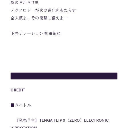
あの日から17年
テクノロジーが次の進化をもたらす
全人類よ、その衝撃に備えよー
予告ナレーション:杉田智和
7/7(木)全国のTENGA取扱店にて発売 ※予約受付中
製品Official PV
→
https://t.co/EjFgwFgshm
pic.twitter.com/WqQ9T114yF
— TENGA公式 (@TENGA_PR)
July 1, 2022
CREDIT
■タイトル
【発売予告】TENGA FLIP 0（ZERO）ELECTRONIC