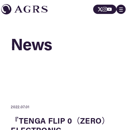
News
News
2022.07.01
『TENGA FLIP 0（ZERO）