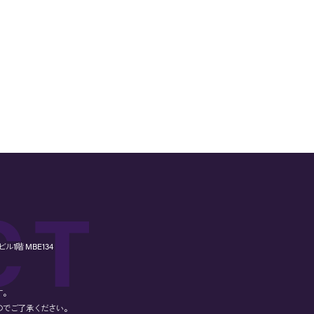
1階 MBE134
す。
のでご了承ください。