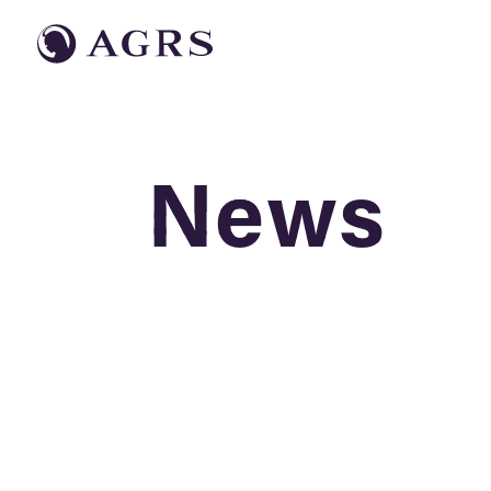
News
News