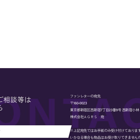
ファンレターの宛先
ご相談等は
〒160-0023
ら
東京都新宿区西新宿7丁目23番9号 西新宿小林ビル
株式会社ＡＧＲＳ 宛
※上記宛先ではお手紙のみ受け付けておりま
せ
いかなる場合も物品はお受け取りできません