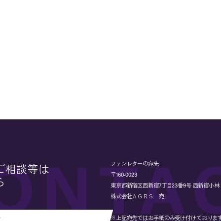
ファンレターの宛先
ご相談等は
〒160-0023
ら
東京都新宿区西新宿7丁目23番9号 西新宿小林ビル
株式会社ＡＧＲＳ 宛
※上記宛先ではお手紙のみ受け付けておりま
せ