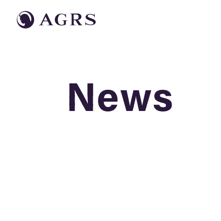
News
News