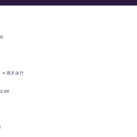
TO
土）＊雨天決行
2:00
場