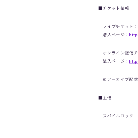
■チケット情報
ライブチケット：￥7
購入ページ：
http
オンライン配信チケ
購入ページ：
http
※アーカイブ配信
■主催
スパイルロック