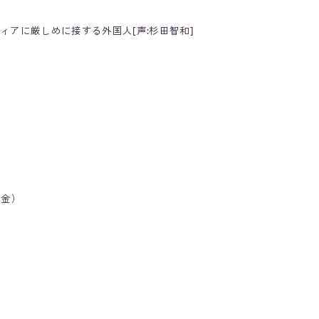
アに厳しめに接する外国人[声:杉田智和]
（金）