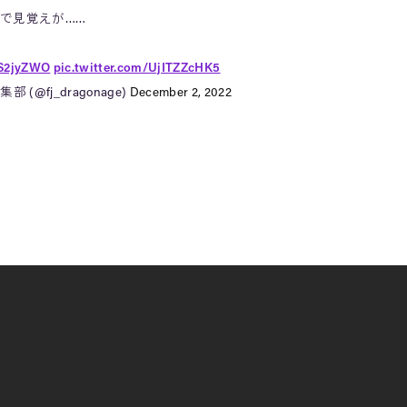
で見覚えが……
AS2jyZWO
pic.twitter.com/UjITZZcHK5
(@fj_dragonage)
December 2, 2022