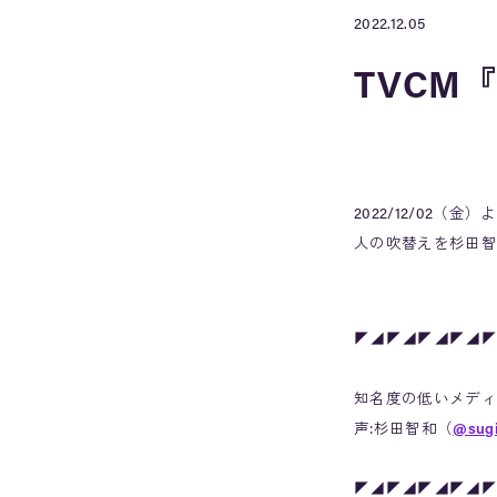
2022.12.05
TVCM
2022/12/02
人の吹替えを杉田智
◤◢◤◢◤◢◤◢◤
知名度の低いメディ
声:杉田智和（
@sug
◤◢◤◢◤◢◤◢◤