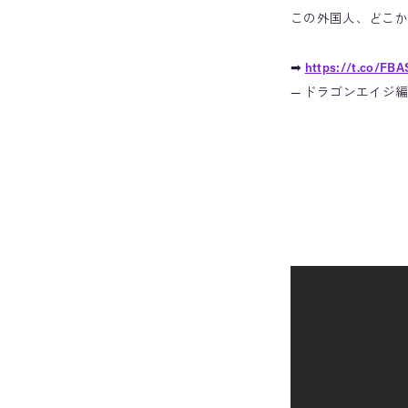
この外国人、どこか
➡
https://t.co/FB
— ドラゴンエイジ編集部 