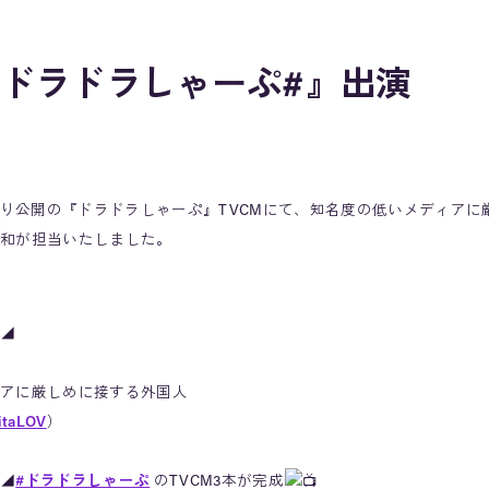
『ドラドラしゃーぷ#』出演
（金）より公開の『ドラドラしゃーぷ』TVCMにて、知名度の低いメディア
和が担当いたしました。
◢
アに厳しめに接する外国人
itaLOV
）
◢
#ドラドラしゃーぷ
のTVCM3本が完成