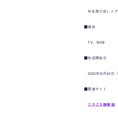
知名度の低いメディ
■媒体
TV、WEB
■放送開始日
2022年12月02日
■関連サイト
ニコニコ静画 版