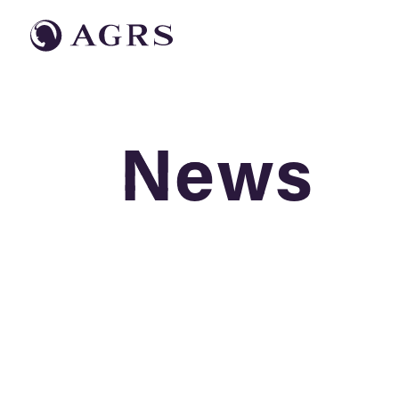
News
News