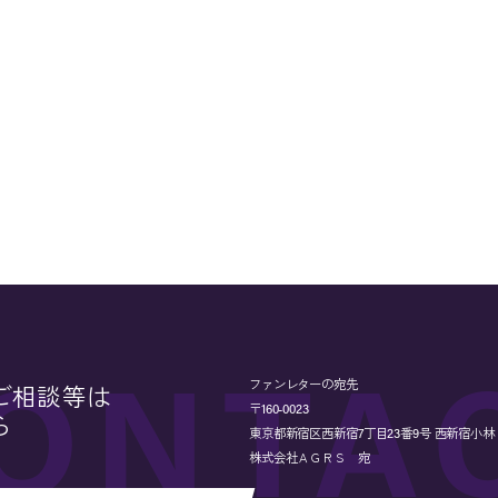
ファンレターの宛先
ご相談等は
〒160-0023
ら
東京都新宿区西新宿7丁目23番9号 西新宿小林ビル
株式会社ＡＧＲＳ 宛