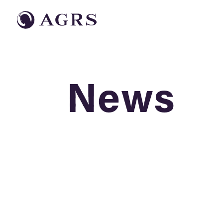
News
News