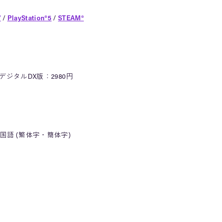
™
/
PlayStation®5
/
STEAM®
 デジタルDX版：2980円
語 (繁体字・簡体字)