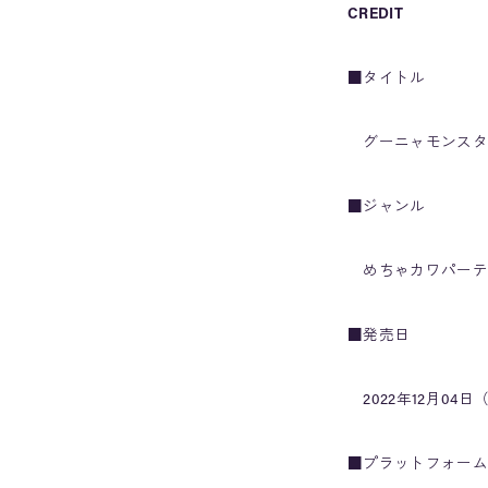
CREDIT
■タイトル
グーニャモンスター (
■ジャンル
めちゃカワパーテ
■発売日
2022年12月04日
■プラットフォーム