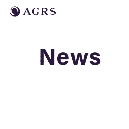
News
News