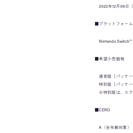
2022年12月09日
■プラットフォーム
Nintendo Switch™
■希望小売価格
通常版［パッケージ
特別版［パッケージ
※特別版は、スクウェ
■CERO
A（全年齢対象）