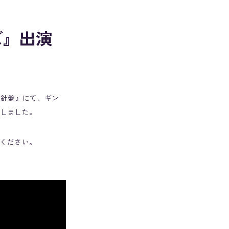
ズ』出演
羅針盤』にて、ギン
たしました。
ください。