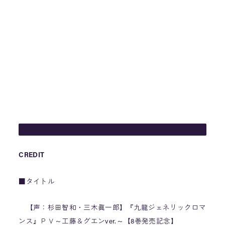
CREDIT
■タイトル
【声：杉田智和・三木眞一郎】『九龍ジェネリックロマ
ンス』ＰＶ～工藤＆グエンver.～【8巻発売記念】