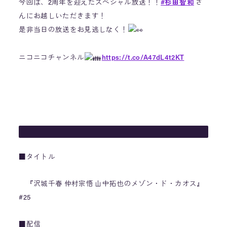
今回は、2周年を迎えたスペシャル放送！！
#杉田智和
さ
んにお越しいただきます！
是非当日の放送をお見逃しなく！
ニコニコチャンネル
https://t.co/A47dL4t2KT
YouTube
https://t.co/dk6ZYaiwJe
#メゾンドカオス
pic.twitter.com/mlUMZtBuAT
— 沢城千春 仲村宗悟 山中拓也のメゾン・ド・カオス
(@maison_de_chaos)
April 12, 2023
■タイトル
『沢城千春 仲村宗悟 山中拓也のメゾン・ド・カオス』
#25
■配信