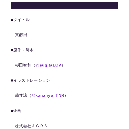
■タイトル
真郷街
■原作・脚本
杉田智和（
@sugitaLOV
）
■イラストレーション
哉ヰ涼（
@kanairyo_TNR
）
■企画
株式会社ＡＧＲＳ