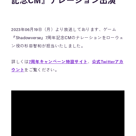
記念CM』ナレーション出演
2023年06月19日（月）より放送しております、ゲーム
『Shadowverse』7周年記念CMのナレーションをローウェ
ン役の杉田智和が担当いたしました。
詳しくは
7周年キャンペーン特設サイト
、
公式Twitterアカ
ウント
をご覧ください。