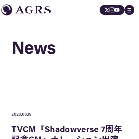
News
News
2023.06.19
TVCM『Shadowverse 7周年