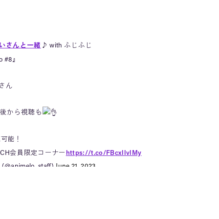
！
にいさんと一緒
♪ with ふじふじ
lo #8』
さん
後から視聴も
聴可能！
+」CH会員限定コーナー
https://t.co/FBcxllvlMy
nimelo_staff)
June 21, 2023