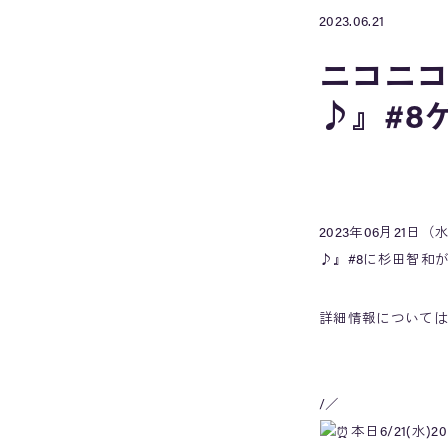
2023.06.21
ニコニコ
♪』#8
2023年06月21日
♪』#8に杉田智和
詳細情報については
/／
本日6/21(水)2