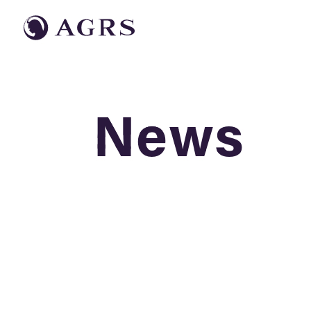
News
News