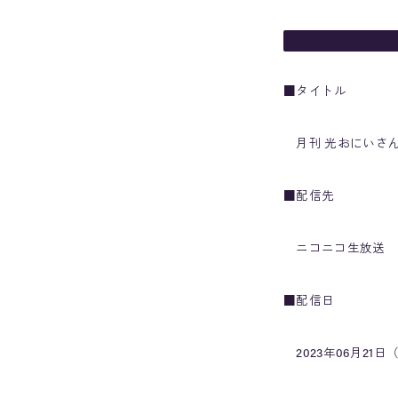
■タイトル
月刊 光おにいさんと一緒♪
■配信先
ニコニコ生放送 
■配信日
2023年06月21日