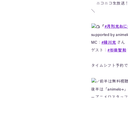
ニコニコ生放送
＼
『
#月刊光お
supported by anime
MC：
#緑川光
さん
ゲスト：
#杉田智和
タイムシフト予約で
前半は無料視
後半は「animelo
— アニメロスタッフ (@a