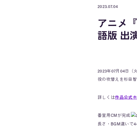
2023.07.04
アニメ『
語版 出
2023年07月04
役の吹替えを杉田智
詳しくは
作品公式ホ
番宣用CMが完成
長さ・BGM違いで