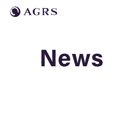
News
News