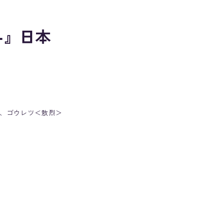
-』日本
にて、ゴウレツ＜敖烈＞