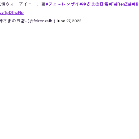
「純情ウォーアイニー」編
#フェ～レンザイ
#神さまの日常
#FeiRenZai
#Hi
/yvTpDIhzNp
まの日常- (@feirenzaihi)
June 27, 2023