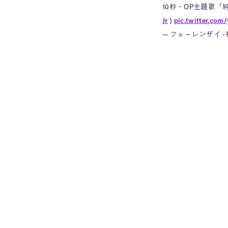
10秒・OP主題歌
Jr
)
pic.twitter.com
— フェ～レンザイ -神さ