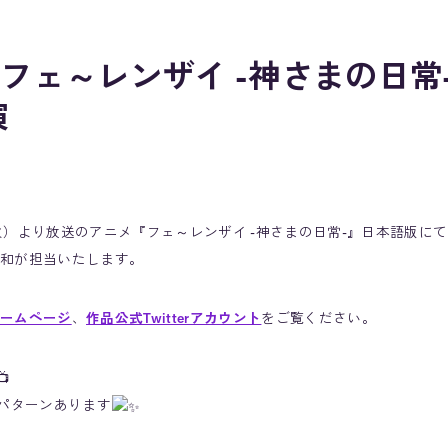
フェ～レンザイ -神さまの日常
演
日（火）より放送のアニメ『フェ～レンザイ -神さまの日常-』日本語版
和が担当いたします。
ームページ
、
作品公式Twitterアカウント
をご覧ください。
4パターンあります