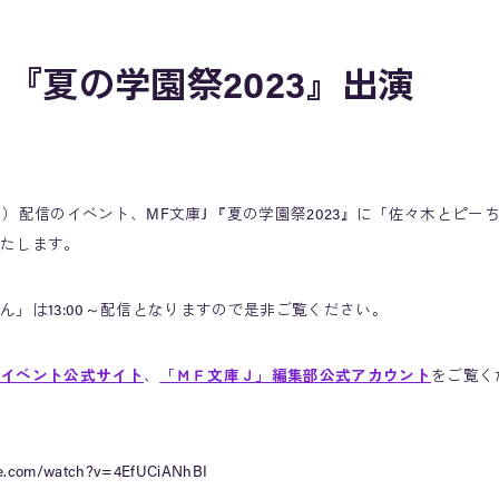
J 『夏の学園祭2023』出演
日（日）配信のイベント、MF文庫J 『夏の学園祭2023』に「佐々木とピー
たします。
ん」は13:00～配信となりますので是非ご覧ください。
イベント公式サイト
、
「ＭＦ文庫Ｊ」編集部公式アカウント
をご覧く
be.com/watch?v=4EfUCiANhBI