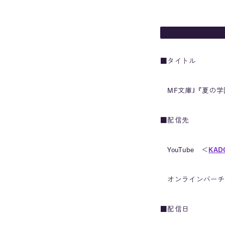
■タイトル
MF文庫J『夏の学
■配信先
YouTube ＜
KAD
オンラインバーチャ
■配信日