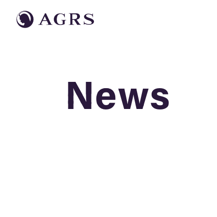
News
News