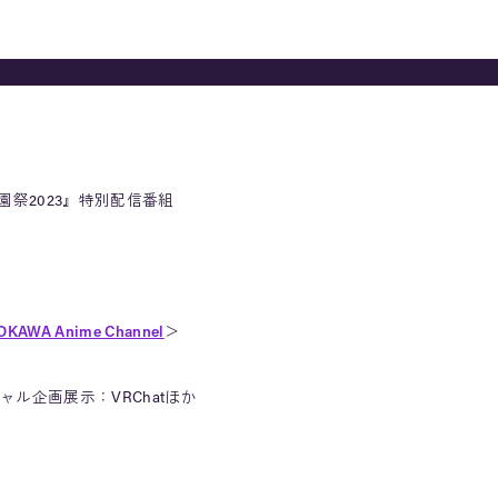
園祭2023』特別配信番組
OKAWA Anime Channel
＞
ル企画展示：VRChatほか