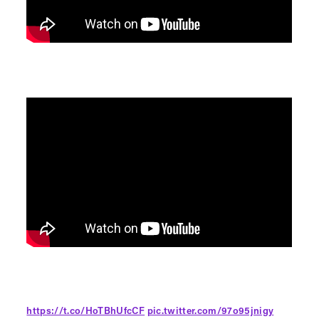
https://t.co/HoTBhUfcCF
pic.twitter.com/97o95jnigy