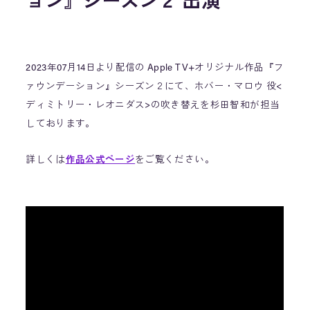
ョン』シーズン２ 出演
2023年07月14日より配信の Apple TV+オリジナル作品『フ
ァウンデーション』シーズン２にて、ホバー・マロウ 役<
ディミトリー・レオニダス>の吹き替えを杉田智和が担当
しております。
詳しくは
作品公式ページ
をご覧ください。