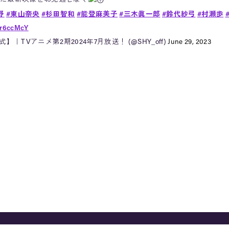
野
#東山奈央
#杉田智和
#能登麻美子
#三木眞一郎
#鈴代紗弓
#村瀬歩
jr6ccMcY
公式】｜TVアニメ第2期2024年7月放送！ (@SHY_off)
June 29, 2023