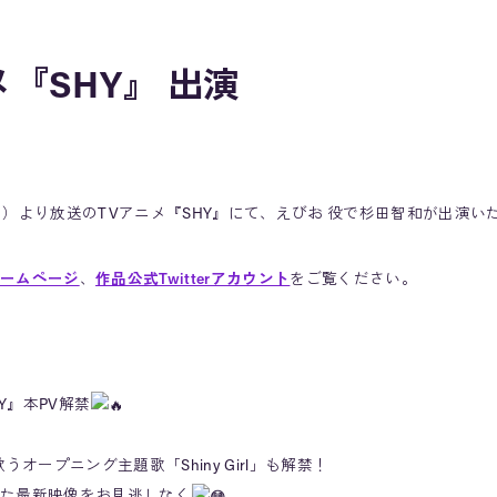
メ『SHY』 出演
日（月）より放送のTVアニメ『SHY』にて、えびお 役で杉田智和が出演い
ームページ
、
作品公式Twitterアカウント
をご覧ください。
Y』本PV解禁
うオープニング主題歌「Shiny Girl」も解禁！
た最新映像をお見逃しなく