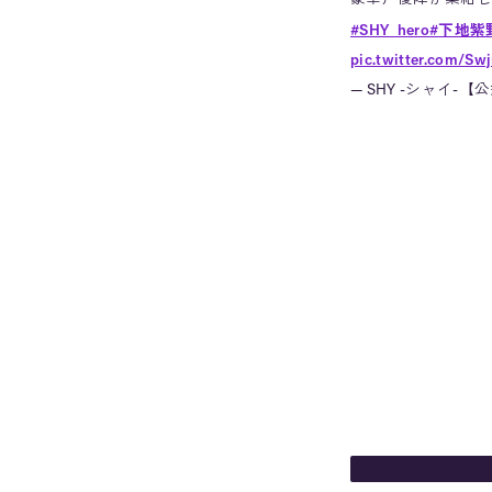
#SHY_hero
#下地紫
pic.twitter.com/Sw
— SHY -シャイ-【