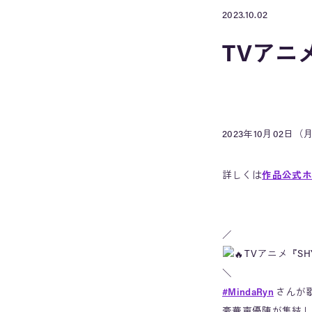
2023.10.02
TVアニ
2023年10月02
詳しくは
作品公式ホ
／
TVアニメ『SH
＼
#MindaRyn
さんが歌
豪華声優陣が集結し