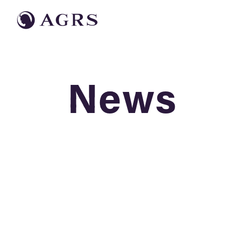
News
News