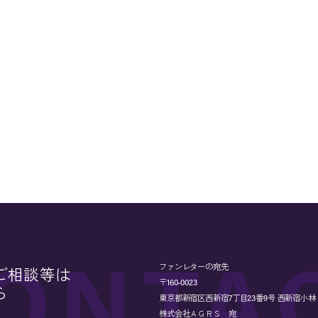
ファンレターの宛先
ご相談等は
〒160-0023
ら
東京都新宿区西新宿7丁目23番9号 西新宿小林ビル
株式会社ＡＧＲＳ 宛