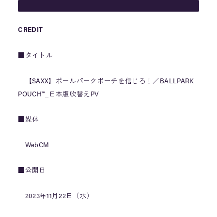
CREDIT
■タイトル
【SAXX】ボールパークポーチを信じろ！／BALLPARK
POUCH™_日本版吹替えPV
■媒体
WebCM
■公開日
2023年11月22日（水）