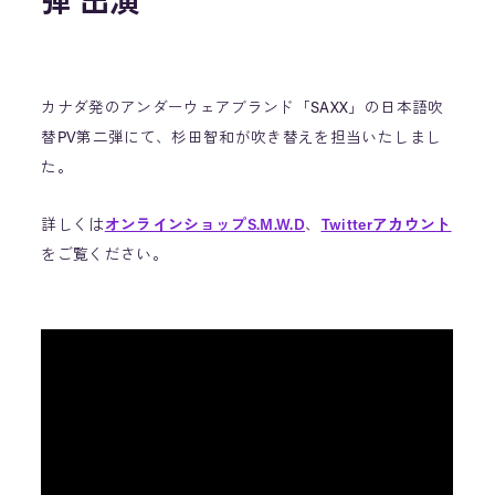
弾 出演
カナダ発のアンダーウェアブランド「SAXX」の日本語吹
替PV第二弾にて、杉田智和が吹き替えを担当いたしまし
た。
詳しくは
オンラインショップS.M.W.D
、
Twitterアカウント
をご覧ください。