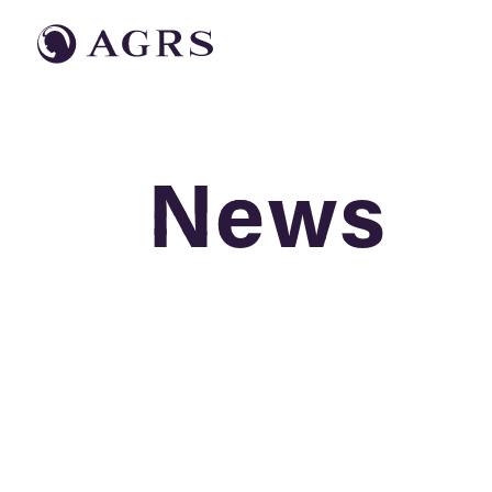
News
News