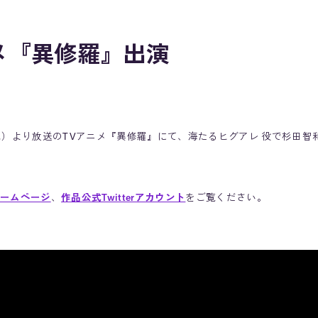
メ『異修羅』出演
日（水）より放送のTVアニメ『異修羅』にて、海たるヒグアレ 役で杉田
ームページ
、
作品公式Twitterアカウント
をご覧ください。