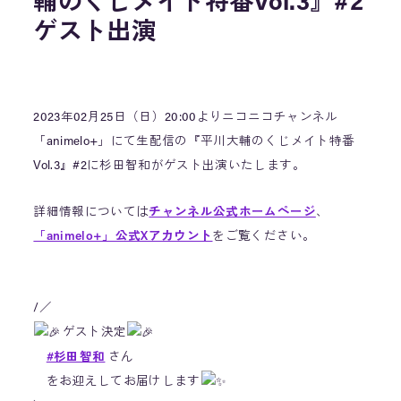
輔のくじメイト特番Vol.3』#2
ゲスト出演
2023年02月25日（日）20:00よりニコニコチャンネル
「animelo+」にて生配信の『平川大輔のくじメイト特番
Vol.3』#2に杉田智和がゲスト出演いたします。
詳細情報については
チャンネル公式ホームページ
、
「animelo+」公式Xアカウント
をご覧ください。
/／
ゲスト決定
#杉田智和
さん
をお迎えしてお届けします