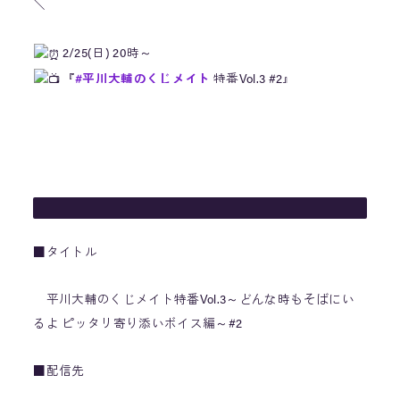
＼
2/25(日) 20時～
『
#平川大輔のくじメイト
特番Vol.3 #2』
MC：
#平川大輔
さん
ゲスト：
#杉田智和
さん
視聴はコチラ
https://t.co/mCYpJ7XW4O
前半は無料視聴可能
後半は「animelo+」CH会員限定パート！
■タイトル
pic.twitter.com/b2KhYY2Xxj
平川大輔のくじメイト特番Vol.3～どんな時もそばにい
— アニメロスタッフ (@animelo_staff)
February 19, 2024
るよ ピッタリ寄り添いボイス編～#2
■配信先