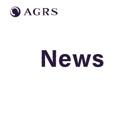
News
News