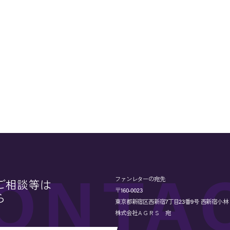
ファンレターの宛先
ご相談等は
〒160-0023
ら
東京都新宿区西新宿7丁目23番9号 西新宿小林ビル
株式会社ＡＧＲＳ 宛