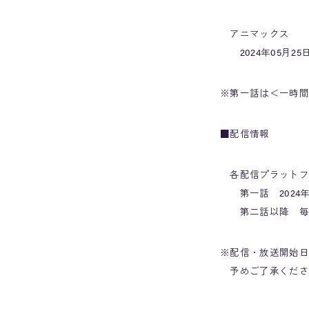
アニマックス
2024年05月25日
※第一話は＜一時間
■配信情報
各配信プラットフ
第一話 2024年05
第二話以降 毎週月
※配信・放送開始日
予めご了承くださ