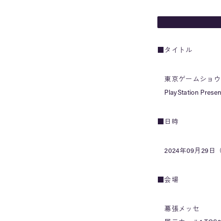
■タイトル
東京ゲームショウ2
PlayStation Pres
■日時
2024年09月29日（日
■会場
幕張メッセ