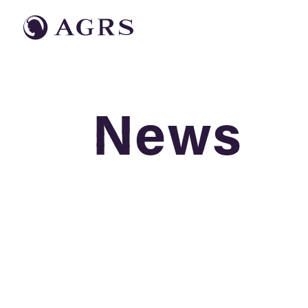
News
News