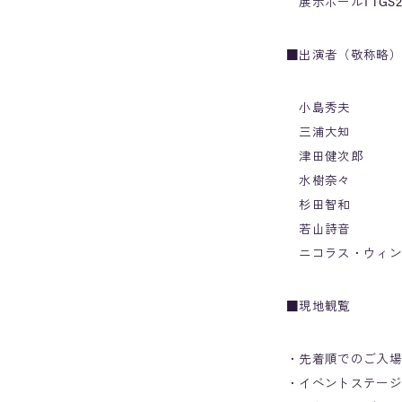
展示ホール1 TGS
■出演者（敬称略）
小島秀夫
三浦大知
津田健次郎
水樹奈々
杉田智和
若山詩音
ニコラス・ウィン
■現地観覧
・先着順でのご入場
・イベントステージ