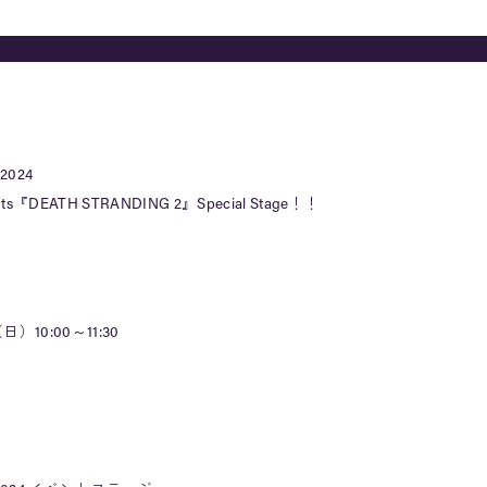
024
ents『DEATH STRANDING 2』Special Stage！！
）10:00～11:30