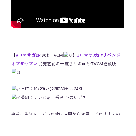
【
#ロマサガ2R
60秒TVCM
】
#ロマサガ2
#リベンジ
オブザセブン
発売直前の一度きりの60秒TVCMを放映
日時：10/23(水)23時30分～24時
番組：テレビ朝日系列 かまいガチ
事前に告知をしていた放映時間から変更しておりますの
で、ご注意くださいね