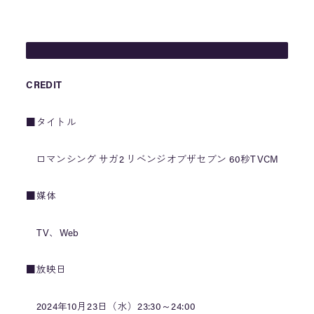
※一部地域を除く…
pic.twitter.com/FqD5wrR1gd
— サガ 公式 (@Romasaga2_PR)
October 22, 2024
CREDIT
■タイトル
ロマンシング サガ2 リベンジオブザセブン 60秒TVCM
■媒体
TV、Web
■放映日
2024年10月23日（水）23:30～24:00