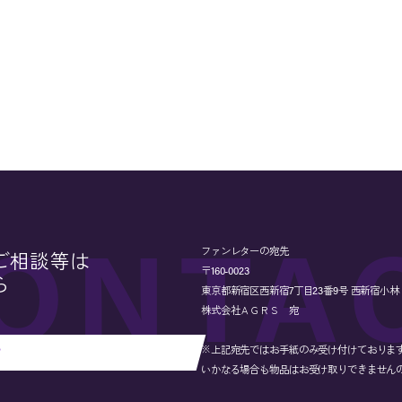
ファンレターの宛先
ご相談等は
〒160-0023
ら
東京都新宿区西新宿7丁目23番9号 西新宿小林ビル
株式会社ＡＧＲＳ 宛
※上記宛先ではお手紙のみ受け付けておりま
せ
いかなる場合も物品はお受け取りできません