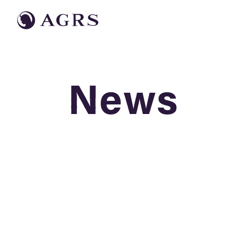
News
News