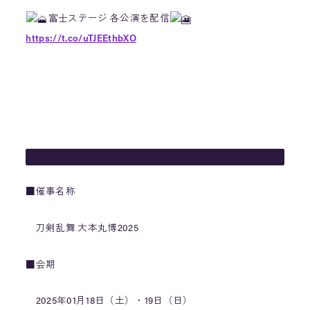
富士ステージ 各公演を配信
https://t.co/uTJEEthbXO
桜ステージ
大本丸博会場時間中ずっと配信
https://t.co/5xh0dPNxmi
※各ステージで配信内容が異なりますのでご注意ください
#刀剣乱舞十周年
pic.twitter.com/A4czxQpnQH
— 「刀剣乱舞 大本丸博 2025」 (@tkrb_hmrhk)
January 10,
■催事名称
2025
刀剣乱舞 大本丸博2025
■会期
2025年01月18日（土）・19日（日）