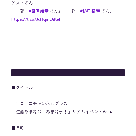
ゲストさん
「一部：
#直田姫奈
さん」「二部：
#杉田智和
さん」
https://t.co/JcHqmtAKeh
詳しくはリンクのご案内記事をご確認ください！！
#あま
ね部
#進藤あまね
#あまねす
pic.twitter.com/Y37SJKLflf
— 進藤あまねの「あまね部！」
＠ 次回 3/29（土）
リアルイベント！！ (@amanebu2525)
February 23, 2025
■タイトル
ニコニコチャンネルプラス
進藤あまねの「あまね部！」リアルイベントVol.4
■日時