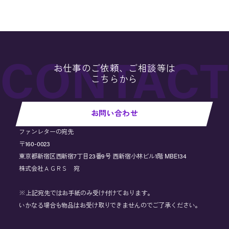
お仕事のご依頼、ご相談等は
こちらから
お問い合わせ
ファンレターの宛先
〒160-0023
東京都新宿区西新宿7丁目23番9号 西新宿小林ビル1階 MBE134
株式会社ＡＧＲＳ 宛
※上記宛先ではお手紙のみ受け付けております。
いかなる場合も物品はお受け取りできませんのでご了承ください。