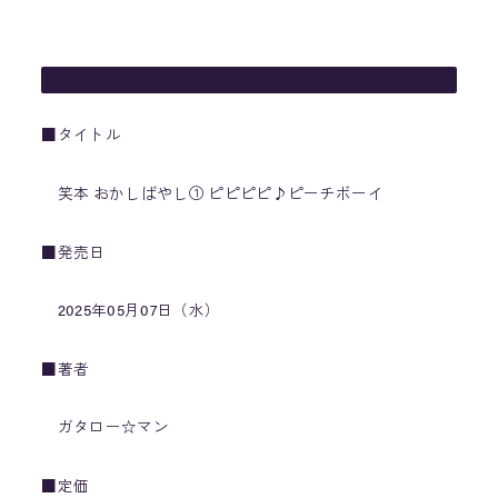
— 誠文堂新光社【1912年創業】 (@seibundo_hanbai)
April
24, 2025
■タイトル
笑本 おかしばやし① ピピピピ♪ピーチボーイ
■発売日
2025年05月07日（水）
■著者
ガタロー☆マン
■定価