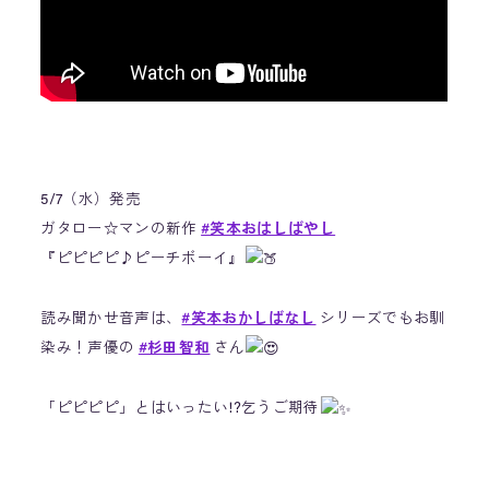
5/7（水）発売
ガタロー☆マンの新作
#笑本おはしばやし
『ピピピピ♪ピーチボーイ』
読み聞かせ音声は、
#笑本おかしばなし
シリーズでもお馴
染み！声優の
#杉田智和
さん
「ピピピピ」とはいったい!?乞うご期待
https://t.co/jYvsl0OVUR
#ピピピピピーチボーイ
#ガタロ
ーマン
#漫画太郎