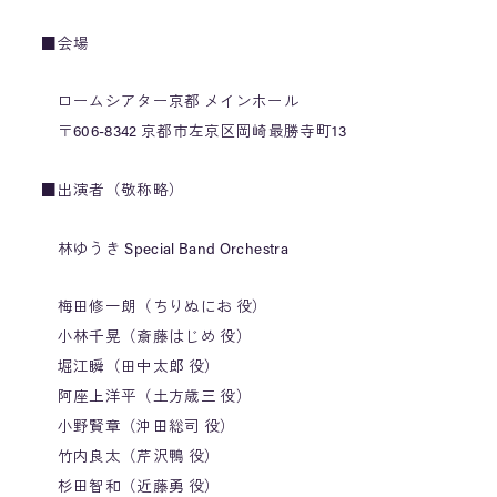
■会場
ロームシアター京都 メインホール
〒606-8342 京都市左京区岡崎最勝寺町13
■出演者（敬称略）
林ゆうき Special Band Orchestra
梅田修一朗（ちりぬにお 役）
小林千晃（斎藤はじめ 役）
堀江瞬（田中太郎 役）
阿座上洋平（土方歳三 役）
小野賢章（沖田総司 役）
竹内良太（芹沢鴨 役）
杉田智和（近藤勇 役）