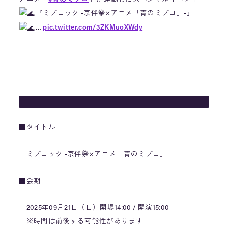
『ミブロック -京伴祭×アニメ「青のミブロ」-』
…
pic.twitter.com/3ZKMuoXWdy
— 京伴祭 -アニメの劇伴が主役の音楽フェスティバル-
(@kyobansai)
June 1, 2025
■タイトル
ミブロック -京伴祭×アニメ「青のミブロ」
■会期
2025年09月21日（日）開場14:00 / 開演15:00
※時間は前後する可能性があります