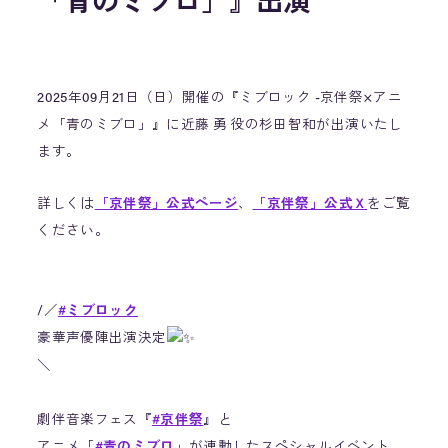
「青のミブロ」』出演
2025年09月21日（日）開催の『ミブロック -京伴祭×アニ
メ「青のミブロ」』に近藤 勇 役の杉田智和が出演いたし
ます。
詳しくは
「京伴祭」公式ページ
、
「京伴祭」公式Ｘ
をご覧
ください。
/／
#ミブロック
豪華声優陣出演決定
＼
劇伴音楽フェス『
#京伴祭
』と
アニメ「
#青のミブロ
」が連動したスペシャルイベント